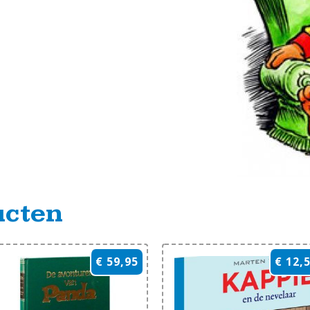
ucten
€ 59,95
€ 12,