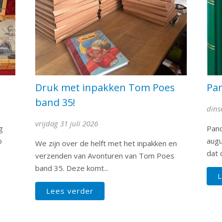
Druk met inpakken Tom Poes
Pa
band 35!
dins
vrijdag 31 juli 2026
g
Pand
p
augu
We zijn over de helft met het inpakken en
dat d
verzenden van Avonturen van Tom Poes
band 35. Deze komt...
L
Lees verder