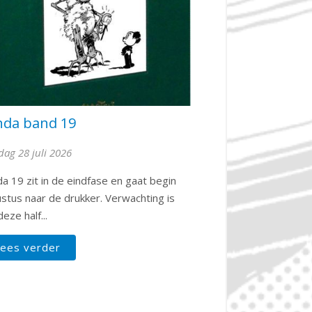
nda band 19
dag 28 juli 2026
a 19 zit in de eindfase en gaat begin
stus naar de drukker. Verwachting is
eze half...
ees verder