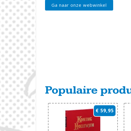
Ga naar onze webwinkel
Populaire prod
€ 59,95