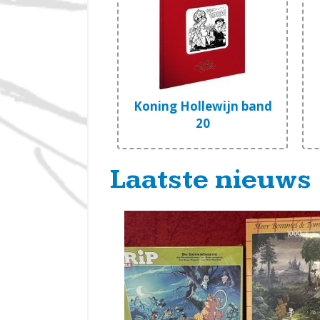
Koning Hollewijn band
20
Laatste nieuws