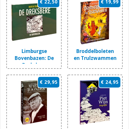
€ 22,50
€ 19,99
Limburgse
Broddelboleten
Bovenbazen: De
en Trulzwammen
Dreksbere
€ 29,95
€ 24,95