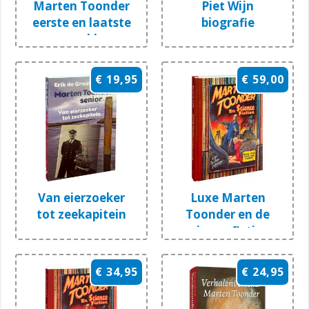
Marten Toonder
Piet Wijn
eerste en laatste
biografie
gesprekken
€ 19,95
€ 59,00
Van eierzoeker
Luxe Marten
tot zeekapitein
Toonder en de
science-fiction
€ 34,95
€ 24,95