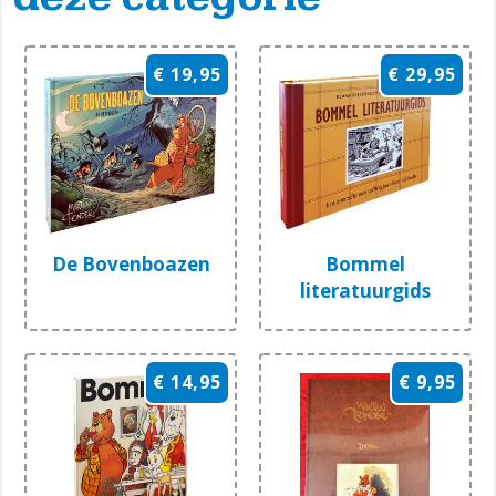
€ 19,95
€ 29,95
De Bovenboazen
Bommel
literatuurgids
€ 14,95
€ 9,95