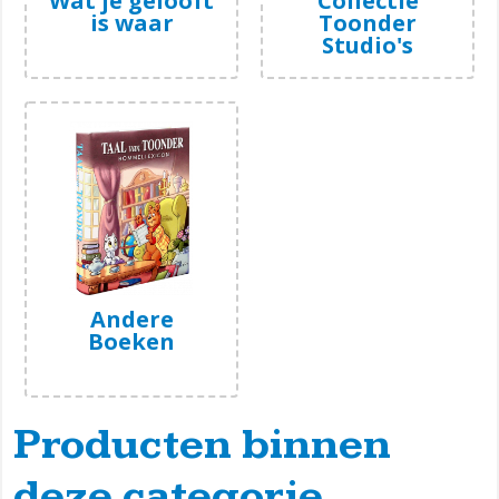
Wat je gelooft
Collectie
is waar
Toonder
Studio's
Andere
Boeken
Producten binnen
deze categorie