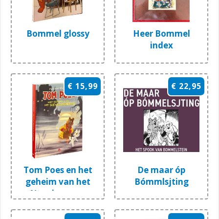
Bommel glossy
Heer Bommel
index
€ 15,99
€ 22,95
Tom Poes en het
De maar óp
geheim van het
Bómmlsjting
Nevelmoeras