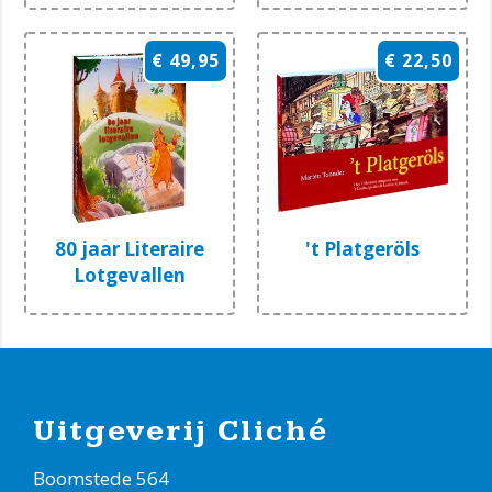
€ 49,95
€ 22,50
80 jaar Literaire
't Platgeröls
Lotgevallen
Uitgeverij Cliché
Boomstede 564